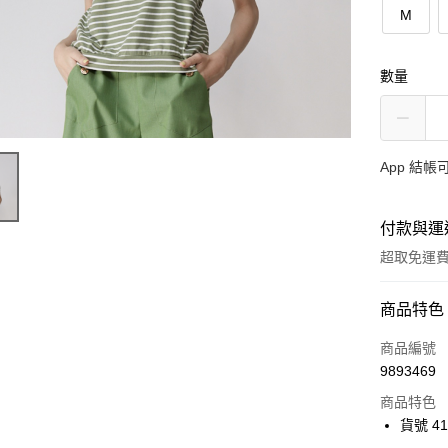
M
數量
App 結
付款與運
超取免運
付款方式
商品特色
信用卡一
商品編號
9893469
超商取貨
商品特色
Apple Pay
貨號 41