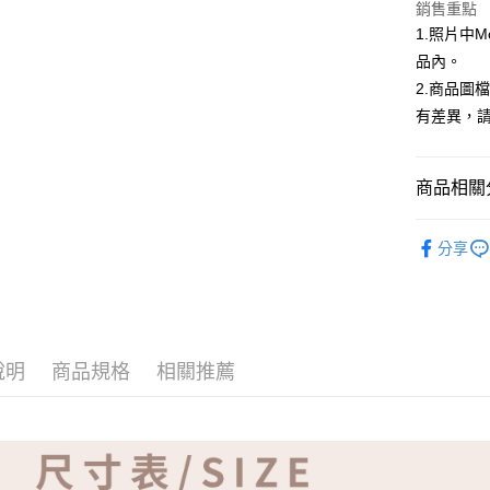
ATM付款
銷售重點
1.照片中
品內。
運送方式
2.商品圖
有差異，
全家取貨
免運費
商品相關分
付款後全
免運費
【品牌】K
分享
7-11取貨
免運費
付款後7-1
免運費
說明
商品規格
相關推薦
宅配
免運費