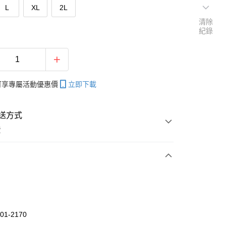
L
XL
2L
清除
紀錄
帳可享專屬活動優惠價
立即下載
送方式
費
次付款
付款
01-2170