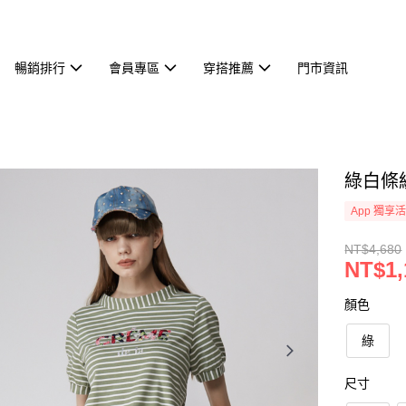
暢銷排行
會員專區
穿搭推薦
門市資訊
綠白條紋
App 獨享
NT$4,680
NT$1,
顏色
綠
尺寸