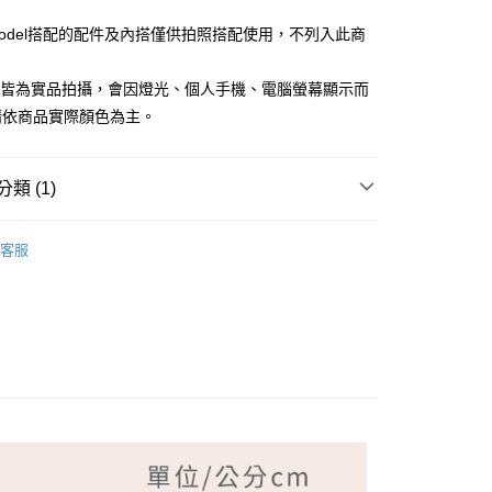
Model搭配的配件及內搭僅供拍照搭配使用，不列入此商
檔皆為實品拍攝，會因燈光、個人手機、電腦螢幕顯示而
請依商品實際顏色為主。
付款
類 (1)
家取貨
LDY 克洛迪雅
客服
付款
1取貨