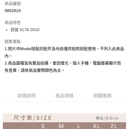
商品編號
超商取貨付款
9892819
Apple Pay
商品特色
ATM付款
貨號 4178-3010
銷售重點
運送方式
1.照片中Model搭配的配件及內搭僅供拍照搭配使用，不列入此商品
全家取貨付款
內。
免運費
2.商品圖檔皆為實品拍攝，會因燈光、個人手機、電腦螢幕顯示而
付款後全家取貨
有差異，請依商品實際顏色為主。
免運費
7-11取貨付款
詳細說明
商品規格
相關推薦
免運費
付款後7-11取貨
免運費
宅配