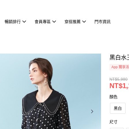
暢銷排行
會員專區
穿搭推薦
門市資訊
黑白水玉
App 獨享
NT$5,980
NT$1,
顏色
黑白
尺寸