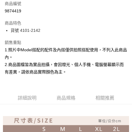
商品編號
超商取貨付款
9874419
Apple Pay
商品特色
ATM付款
貨號 4101-2142
銷售重點
運送方式
1.照片中Model搭配的配件及內搭僅供拍照搭配使用，不列入此商品
全家取貨付款
內。
免運費
2.商品圖檔皆為實品拍攝，會因燈光、個人手機、電腦螢幕顯示而
付款後全家取貨
有差異，請依商品實際顏色為主。
免運費
7-11取貨付款
詳細說明
商品規格
相關推薦
免運費
付款後7-11取貨
免運費
宅配