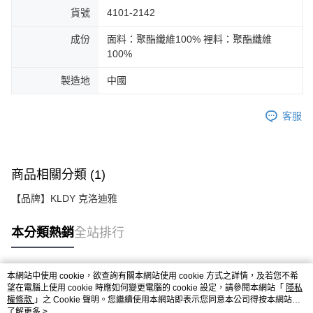
貨號
4101-2142
成份
面料：聚酯纖維100% 裡料：聚酯纖維
100%
製造地
中國
客服
商品相關分類 (1)
【品牌】KLDY 克洛迪雅
本分類熱銷
全站排行
本網站中使用 cookie，欲查詢有關本網站使用 cookie 方式之詳情，及若您不希
熱門標籤
望在電腦上使用 cookie 時應如何變更電腦的 cookie 設定，請參閱本網站「
隱私
權條款
」之 Cookie 聲明。您繼續使用本網站即表示您同意本公司得按本網站使
用條款之 Cookie 聲明使用 cookie。
了解更多 >