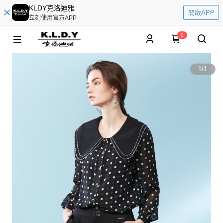
KLDY克洛迪雅
開啟APP
立刻使用官方APP
0
1
/
1