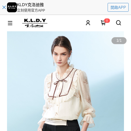
KLDY克洛迪雅
開啟APP
立刻使用官方APP
0
1
/
1