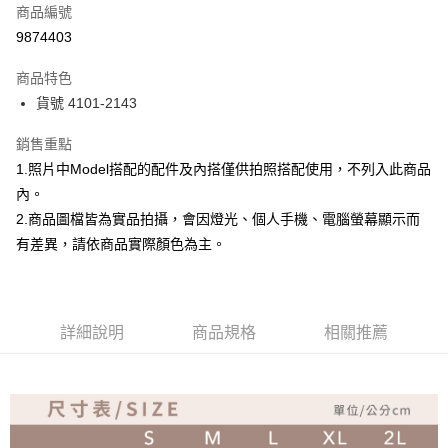
商品編號
超商取貨付款
9874403
Apple Pay
商品特色
ATM付款
貨號 4101-2143
銷售重點
運送方式
1.照片中Model搭配的配件及內搭僅供拍照搭配使用，不列入此商品
全家取貨付款
內。
免運費
2.商品圖檔皆為實品拍攝，會因燈光、個人手機、電腦螢幕顯示而
付款後全家取貨
有差異，請依商品實際顏色為主。
免運費
7-11取貨付款
詳細說明
商品規格
相關推薦
免運費
付款後7-11取貨
免運費
宅配