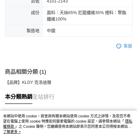
貨號
4101-2143
成份
面料：天絲65% 尼龍纖維35% 裡料：聚酯
纖維100%
製造地
中國
客服
商品相關分類 (1)
【品牌】KLDY 克洛迪雅
本分類熱銷
全站排行
本網站中使用 cookie，欲查詢有關本網站使用 cookie 方式之詳情，及若您不希
熱門標籤
望在電腦上使用 cookie 時應如何變更電腦的 cookie 設定，請參閱本網站「
隱私
權條款
」之 Cookie 聲明。您繼續使用本網站即表示您同意本公司得按本網站使
用條款之 Cookie 聲明使用 cookie。
了解更多 >