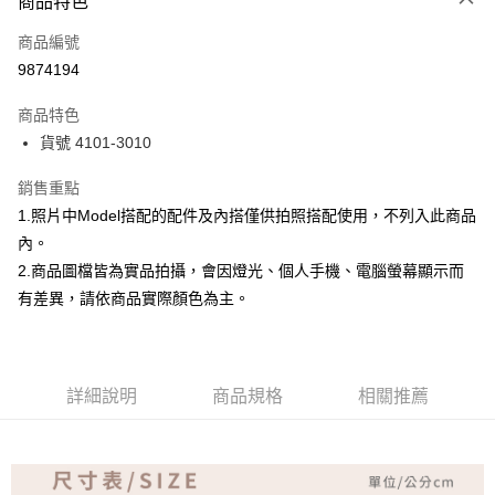
商品特色
信用卡一次付款
商品編號
超商取貨付款
9874194
Apple Pay
商品特色
ATM付款
貨號 4101-3010
銷售重點
運送方式
1.照片中Model搭配的配件及內搭僅供拍照搭配使用，不列入此商品
全家取貨付款
內。
免運費
2.商品圖檔皆為實品拍攝，會因燈光、個人手機、電腦螢幕顯示而
付款後全家取貨
有差異，請依商品實際顏色為主。
免運費
7-11取貨付款
詳細說明
商品規格
相關推薦
免運費
付款後7-11取貨
免運費