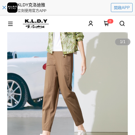
KLDY克洛迪雅
開啟APP
立刻使用官方APP
0
1
/
1