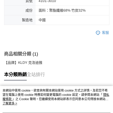
貨號
4101-3010
成份
面料：聚酯纖維68% 竹炭32%
製造地
中國
客服
商品相關分類 (1)
【品牌】KLDY 克洛迪雅
本分類熱銷
全站排行
本網站中使用 cookie，欲查詢有關本網站使用 cookie 方式之詳情，及若您不希
熱門標籤
望在電腦上使用 cookie 時應如何變更電腦的 cookie 設定，請參閱本網站「
隱私
權條款
」之 Cookie 聲明。您繼續使用本網站即表示您同意本公司得按本網站使
用條款之 Cookie 聲明使用 cookie。
了解更多 >