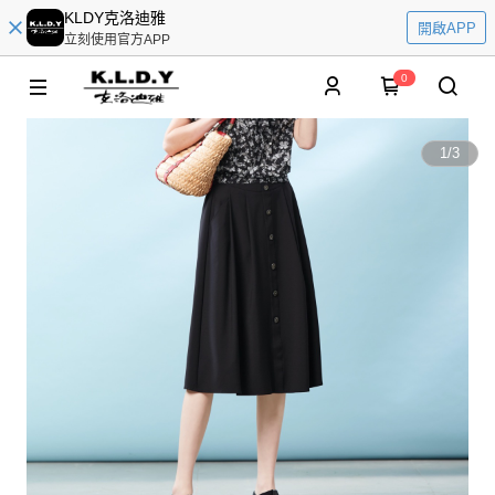
KLDY克洛迪雅
開啟APP
立刻使用官方APP
0
1
/
3