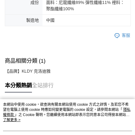
成份
面料：尼龍纖維89% 彈性纖維11% 裡料：
聚酯纖維100%
製造地
中國
客服
商品相關分類 (1)
【品牌】KLDY 克洛迪雅
本分類熱銷
全站排行
本網站中使用 cookie，欲查詢有關本網站使用 cookie 方式之詳情，及若您不希
熱門標籤
望在電腦上使用 cookie 時應如何變更電腦的 cookie 設定，請參閱本網站「
隱私
權條款
」之 Cookie 聲明。您繼續使用本網站即表示您同意本公司得按本網站使
用條款之 Cookie 聲明使用 cookie。
了解更多 >