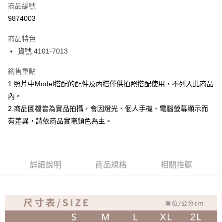
商品編號
超商取貨付款
9874003
Apple Pay
商品特色
ATM付款
貨號 4101-7013
銷售重點
運送方式
1.照片中Model搭配的配件及內搭僅供拍照搭配使用，不列入此商品
全家取貨付款
內。
免運費
2.商品圖檔皆為實品拍攝，會因燈光、個人手機、電腦螢幕顯示而
付款後全家取貨
有差異，請依商品實際顏色為主。
免運費
7-11取貨付款
詳細說明
商品規格
相關推薦
免運費
付款後7-11取貨
免運費
宅配