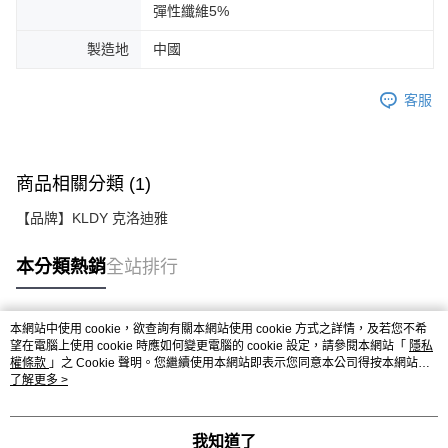
彈性纖維5%
製造地
中國
客服
商品相關分類 (1)
【品牌】KLDY 克洛迪雅
本分類熱銷
全站排行
本網站中使用 cookie，欲查詢有關本網站使用 cookie 方式之詳情，及若您不希
熱門標籤
望在電腦上使用 cookie 時應如何變更電腦的 cookie 設定，請參閱本網站「
隱私
權條款
」之 Cookie 聲明。您繼續使用本網站即表示您同意本公司得按本網站使
用條款之 Cookie 聲明使用 cookie。
了解更多 >
我知道了