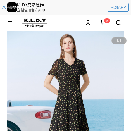
KLDY克洛迪雅
開啟APP
立刻使用官方APP
0
1
/
1