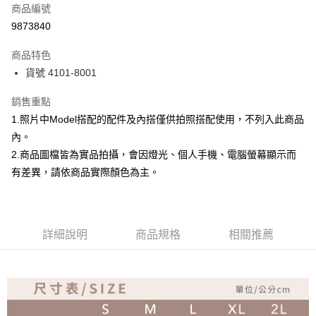
商品編號
超商取貨付款
9873840
Apple Pay
商品特色
ATM付款
貨號 4101-8001
銷售重點
運送方式
1.照片中Model搭配的配件及內搭僅供拍照搭配使用，不列入此商品
全家取貨付款
內。
免運費
2.商品圖檔皆為實品拍攝，會因燈光、個人手機、電腦螢幕顯示而
付款後全家取貨
有差異，請依商品實際顏色為主。
免運費
7-11取貨付款
詳細說明
商品規格
相關推薦
免運費
付款後7-11取貨
免運費
宅配