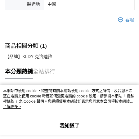
製造地
中國
客服
商品相關分類 (1)
【品牌】KLDY 克洛迪雅
本分類熱銷
全站排行
本網站中使用 cookie，欲查詢有關本網站使用 cookie 方式之詳情，及若您不希
熱門標籤
望在電腦上使用 cookie 時應如何變更電腦的 cookie 設定，請參閱本網站「
隱私
權條款
」之 Cookie 聲明。您繼續使用本網站即表示您同意本公司得按本網站使
用條款之 Cookie 聲明使用 cookie。
了解更多 >
我知道了