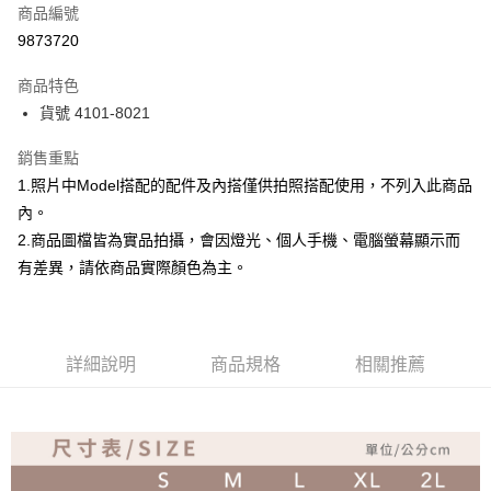
商品編號
超商取貨付款
9873720
Apple Pay
商品特色
ATM付款
貨號 4101-8021
銷售重點
運送方式
1.照片中Model搭配的配件及內搭僅供拍照搭配使用，不列入此商品
全家取貨付款
內。
免運費
2.商品圖檔皆為實品拍攝，會因燈光、個人手機、電腦螢幕顯示而
付款後全家取貨
有差異，請依商品實際顏色為主。
免運費
7-11取貨付款
詳細說明
商品規格
相關推薦
免運費
付款後7-11取貨
免運費
宅配