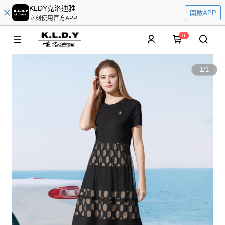
KLDY克洛迪雅
開啟APP
立刻使用官方APP
0
1
/
1