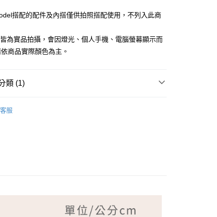
Model搭配的配件及內搭僅供拍照搭配使用，不列入此商
檔皆為實品拍攝，會因燈光、個人手機、電腦螢幕顯示而
請依商品實際顏色為主。
付款
類 (1)
家取貨
LDY 克洛迪雅
客服
付款
1取貨