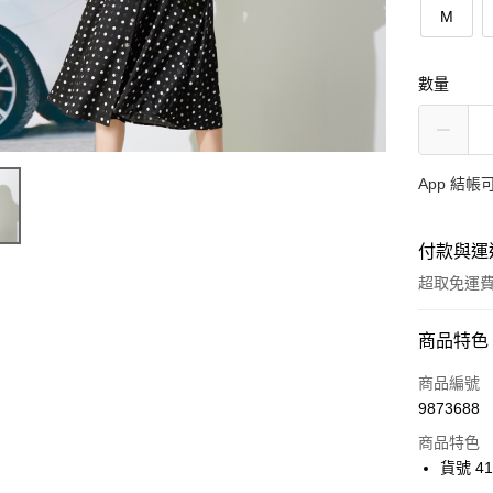
M
數量
App 結
付款與運
超取免運
付款方式
商品特色
信用卡一
商品編號
9873688
超商取貨
商品特色
Apple Pay
貨號 41