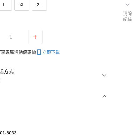
L
XL
2L
清除
紀錄
帳可享專屬活動優惠價
立即下載
送方式
費
次付款
付款
01-8033