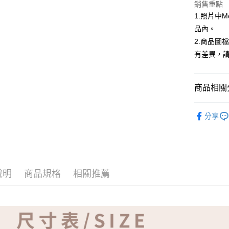
ATM付款
銷售重點
1.照片中
品內。
運送方式
2.商品圖
有差異，
全家取貨
免運費
商品相關分
付款後全
免運費
【品牌】K
分享
7-11取貨
免運費
付款後7-1
免運費
說明
商品規格
相關推薦
宅配
免運費