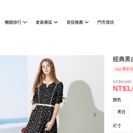
暢銷排行
會員專區
穿搭推薦
門市資訊
經典黑白
App 獨享
NT$9,580
NT$1,
顏色
黑白
尺寸