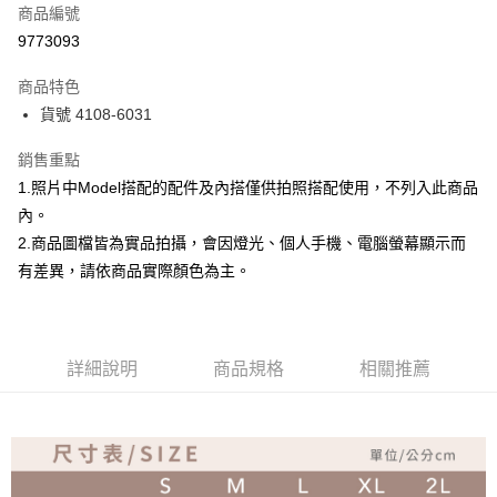
商品編號
超商取貨付款
9773093
Apple Pay
商品特色
ATM付款
貨號 4108-6031
銷售重點
運送方式
1.照片中Model搭配的配件及內搭僅供拍照搭配使用，不列入此商品
全家取貨付款
內。
免運費
2.商品圖檔皆為實品拍攝，會因燈光、個人手機、電腦螢幕顯示而
付款後全家取貨
有差異，請依商品實際顏色為主。
免運費
7-11取貨付款
詳細說明
商品規格
相關推薦
免運費
付款後7-11取貨
免運費
宅配