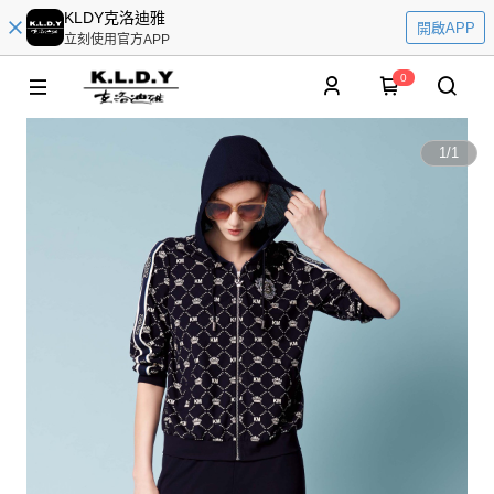
KLDY克洛迪雅
開啟APP
立刻使用官方APP
0
1
/
1