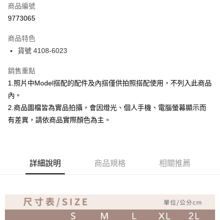
商品編號
超商取貨付款
9773065
Apple Pay
商品特色
ATM付款
貨號 4108-6023
銷售重點
運送方式
1.照片中Model搭配的配件及內搭僅供拍照搭配使用，不列入此商品
全家取貨付款
內。
免運費
2.商品圖檔皆為實品拍攝，會因燈光、個人手機、電腦螢幕顯示而
付款後全家取貨
有差異，請依商品實際顏色為主。
免運費
7-11取貨付款
詳細說明
商品規格
相關推薦
免運費
付款後7-11取貨
免運費
宅配