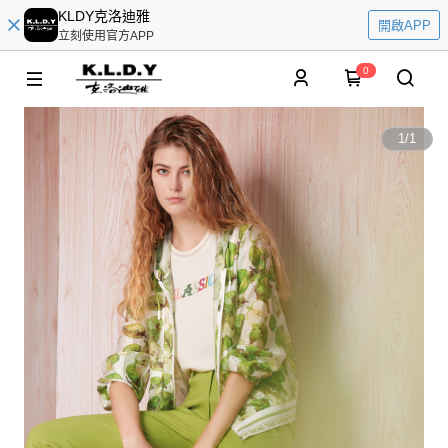
KLDY克洛迪雅
開啟APP
立刻使用官方APP
0
1
/
1