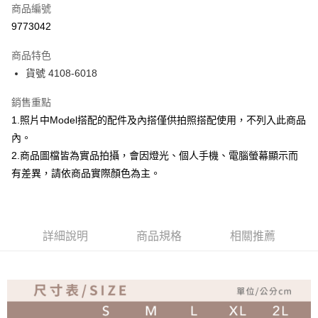
商品編號
超商取貨付款
9773042
Apple Pay
商品特色
ATM付款
貨號 4108-6018
銷售重點
運送方式
1.照片中Model搭配的配件及內搭僅供拍照搭配使用，不列入此商品
全家取貨付款
內。
免運費
2.商品圖檔皆為實品拍攝，會因燈光、個人手機、電腦螢幕顯示而
付款後全家取貨
有差異，請依商品實際顏色為主。
免運費
7-11取貨付款
詳細說明
商品規格
相關推薦
免運費
付款後7-11取貨
免運費
宅配