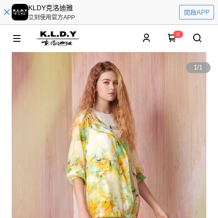
KLDY克洛迪雅
開啟APP
立刻使用官方APP
0
1
/
1