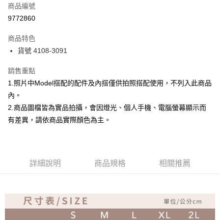
商品編號
超商取貨付款
9772860
Apple Pay
商品特色
ATM付款
貨號 4108-3091
銷售重點
運送方式
1.照片中Model搭配的配件及內搭僅供拍照搭配使用，不列入此商品
全家取貨付款
內。
免運費
2.商品圖檔皆為實品拍攝，會因燈光、個人手機、電腦螢幕顯示而
付款後全家取貨
有差異，請依商品實際顏色為主。
免運費
7-11取貨付款
詳細說明
商品規格
相關推薦
免運費
付款後7-11取貨
免運費
宅配