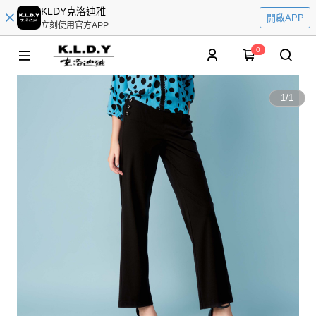
KLDY克洛迪雅
開啟APP
立刻使用官方APP
0
1
/
1