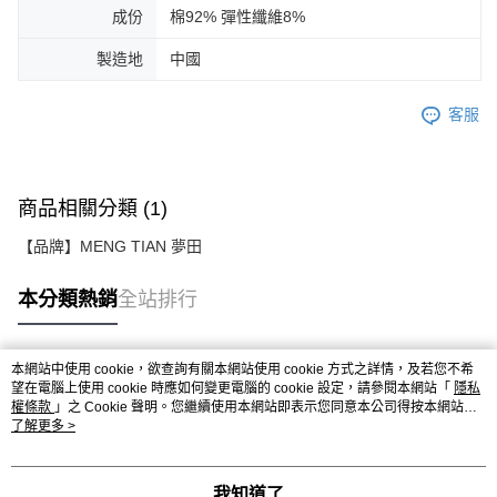
成份
棉92% 彈性纖維8%
製造地
中國
客服
商品相關分類 (1)
【品牌】MENG TIAN 夢田
本分類熱銷
全站排行
本網站中使用 cookie，欲查詢有關本網站使用 cookie 方式之詳情，及若您不希
熱門標籤
望在電腦上使用 cookie 時應如何變更電腦的 cookie 設定，請參閱本網站「
隱私
權條款
」之 Cookie 聲明。您繼續使用本網站即表示您同意本公司得按本網站使
用條款之 Cookie 聲明使用 cookie。
了解更多 >
我知道了