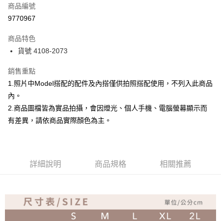
商品編號
超商取貨付款
9770967
Apple Pay
商品特色
ATM付款
貨號 4108-2073
銷售重點
運送方式
1.照片中Model搭配的配件及內搭僅供拍照搭配使用，不列入此商品
全家取貨付款
內。
免運費
2.商品圖檔皆為實品拍攝，會因燈光、個人手機、電腦螢幕顯示而
付款後全家取貨
有差異，請依商品實際顏色為主。
免運費
7-11取貨付款
詳細說明
商品規格
相關推薦
免運費
付款後7-11取貨
免運費
宅配