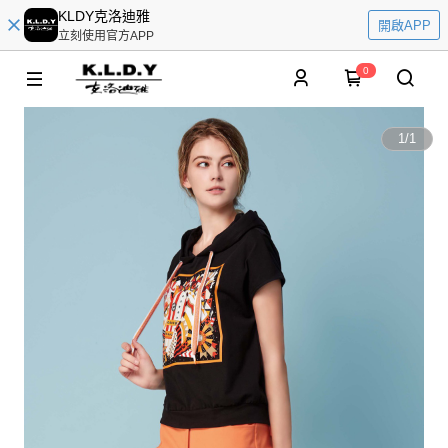
KLDY克洛迪雅
開啟APP
立刻使用官方APP
0
1
/
1