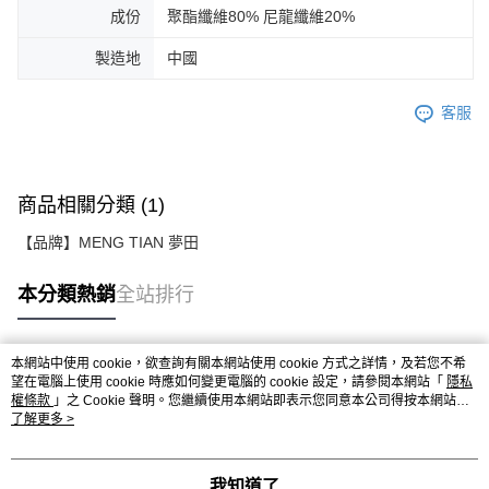
成份
聚酯纖維80% 尼龍纖維20%
製造地
中國
客服
商品相關分類 (1)
【品牌】MENG TIAN 夢田
本分類熱銷
全站排行
本網站中使用 cookie，欲查詢有關本網站使用 cookie 方式之詳情，及若您不希
熱門標籤
望在電腦上使用 cookie 時應如何變更電腦的 cookie 設定，請參閱本網站「
隱私
權條款
」之 Cookie 聲明。您繼續使用本網站即表示您同意本公司得按本網站使
用條款之 Cookie 聲明使用 cookie。
了解更多 >
我知道了