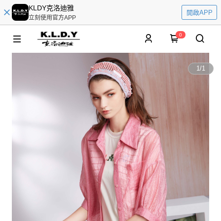
KLDY克洛迪雅
開啟APP
立刻使用官方APP
0
1
/
1