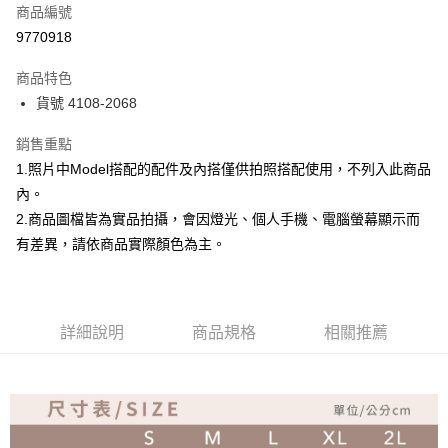
商品編號
超商取貨付款
9770918
Apple Pay
商品特色
ATM付款
貨號 4108-2068
銷售重點
運送方式
1.照片中Model搭配的配件及內搭僅供拍照搭配使用，不列入此商品
全家取貨付款
內。
免運費
2.商品圖檔皆為實品拍攝，會因燈光、個人手機、電腦螢幕顯示而
付款後全家取貨
有差異，請依商品實際顏色為主。
免運費
7-11取貨付款
詳細說明
商品規格
相關推薦
免運費
付款後7-11取貨
免運費
宅配