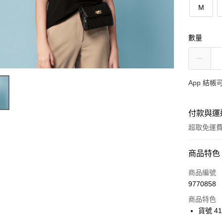
M
數量
App 結
付款與運
超取免運
付款方式
商品特色
信用卡一
商品編號
9770858
超商取貨
商品特色
Apple Pay
貨號 41