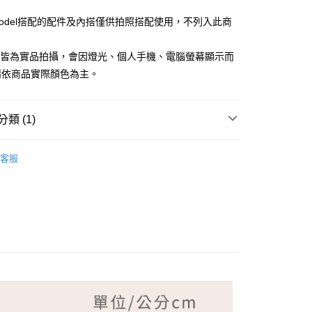
Model搭配的配件及內搭僅供拍照搭配使用，不列入此商
檔皆為實品拍攝，會因燈光、個人手機、電腦螢幕顯示而
請依商品實際顏色為主。
付款
類 (1)
家取貨
NG TIAN 夢田
客服
付款
1取貨