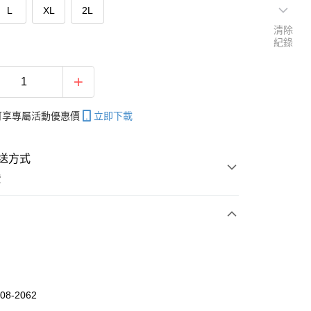
L
XL
2L
清除
紀錄
帳可享專屬活動優惠價
立即下載
送方式
費
次付款
付款
08-2062