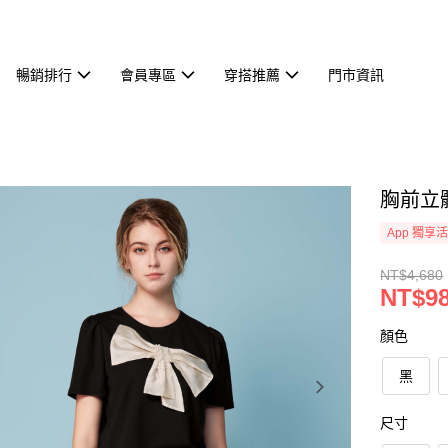
暢銷排行
會員專區
穿搭推薦
門市資訊
胸前立
App 獨享
NT$4,680
NT$9
顏色
黑
尺寸