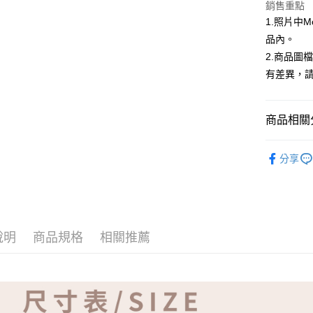
ATM付款
銷售重點
1.照片中
品內。
運送方式
2.商品圖
有差異，
全家取貨
免運費
商品相關分
付款後全
免運費
【品牌】ME
分享
7-11取貨
免運費
付款後7-1
免運費
說明
商品規格
相關推薦
宅配
免運費