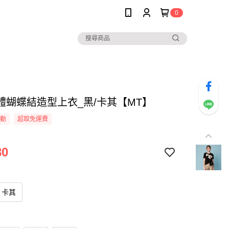
0
體蝴蝶結造型上衣_黑/卡其【MT】
活動
超取免運費
80
卡其