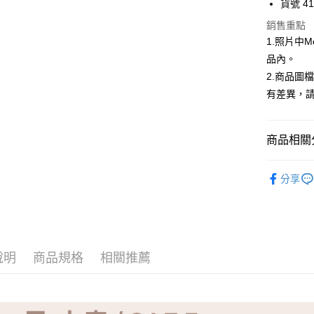
貨號 41
ATM付款
銷售重點
1.照片中
品內。
運送方式
2.商品圖
有差異，
全家取貨
免運費
商品相關分
付款後全
免運費
【品牌】K
分享
7-11取貨
免運費
付款後7-1
免運費
說明
商品規格
相關推薦
宅配
免運費