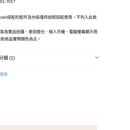
01-7017
Model搭配的配件及內搭僅供拍照搭配使用，不列入此商
檔皆為實品拍攝，會因燈光、個人手機、電腦螢幕顯示而
請依商品實際顏色為主。
付款
類 (1)
家取貨
LDY 克洛迪雅
客服
付款
1取貨