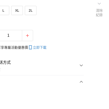
L
XL
2L
清除
紀錄
帳可享專屬活動優惠價
立即下載
送方式
費
次付款
付款