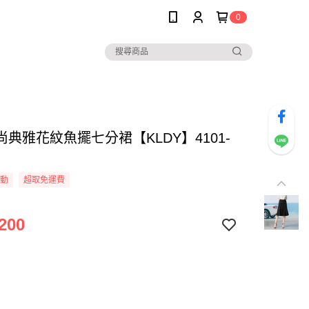
0
典雅花紋魚擺七分裙【KLDY】4101-
活動
超取免運費
200