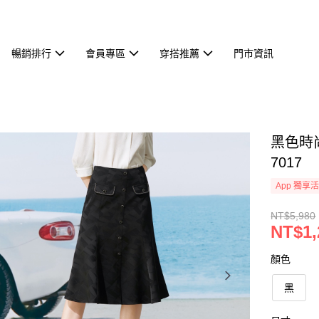
暢銷排行
會員專區
穿搭推薦
門市資訊
黑色時尚
7017
App 獨享
NT$5,980
NT$1,
顏色
黑