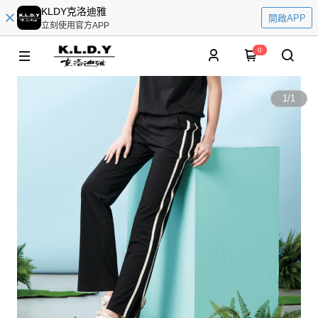
KLDY克洛迪雅
開啟APP
立刻使用官方APP
0
1
/
1