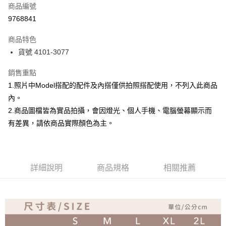
商品編號
超商取貨付款
9768841
Apple Pay
商品特色
ATM付款
貨號 4101-3077
銷售重點
運送方式
1.照片中Model搭配的配件及內搭僅供拍照搭配使用，不列入此商品
全家取貨付款
內。
免運費
2.商品圖檔皆為實品拍攝，會因燈光、個人手機、電腦螢幕顯示而
付款後全家取貨
有差異，請依商品實際顏色為主。
免運費
7-11取貨付款
詳細說明
商品規格
相關推薦
免運費
付款後7-11取貨
免運費
宅配