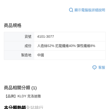
顯示電腦版詳細說明
商品規格
貨號
4101-3077
成份
人造絲52% 尼龍纖維40% 彈性纖維8%
製造地
中國
客服
商品相關分類 (1)
【品牌】KLDY 克洛迪雅
本分類熱銷
全站排行