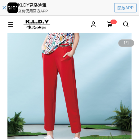
KLDY克洛迪雅
開啟APP
立刻使用官方APP
0
1
/
1