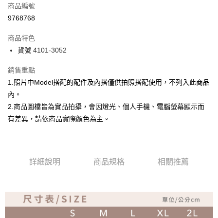
商品編號
超商取貨付款
9768768
Apple Pay
商品特色
ATM付款
貨號 4101-3052
銷售重點
運送方式
1.照片中Model搭配的配件及內搭僅供拍照搭配使用，不列入此商品
全家取貨付款
內。
免運費
2.商品圖檔皆為實品拍攝，會因燈光、個人手機、電腦螢幕顯示而
付款後全家取貨
有差異，請依商品實際顏色為主。
免運費
7-11取貨付款
詳細說明
商品規格
相關推薦
免運費
付款後7-11取貨
免運費
宅配