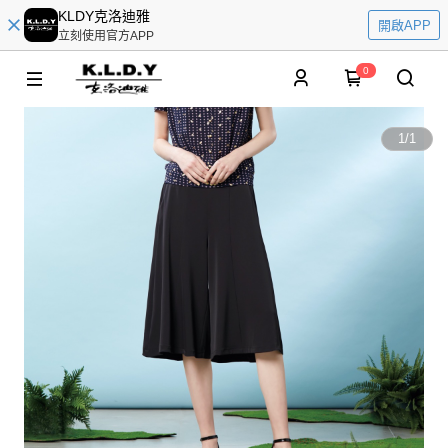
KLDY克洛迪雅
開啟APP
立刻使用官方APP
0
1
/
1