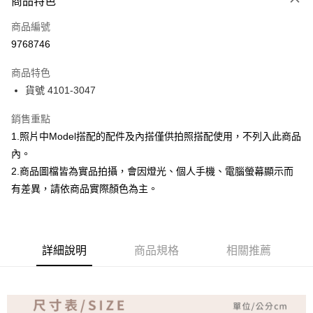
商品特色
信用卡一次付款
商品編號
超商取貨付款
9768746
Apple Pay
商品特色
ATM付款
貨號 4101-3047
銷售重點
運送方式
1.照片中Model搭配的配件及內搭僅供拍照搭配使用，不列入此商品
全家取貨付款
內。
免運費
2.商品圖檔皆為實品拍攝，會因燈光、個人手機、電腦螢幕顯示而
付款後全家取貨
有差異，請依商品實際顏色為主。
免運費
7-11取貨付款
詳細說明
商品規格
相關推薦
免運費
付款後7-11取貨
免運費