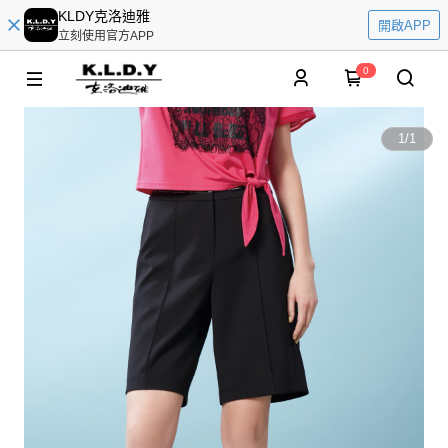
KLDY克洛迪雅
開啟APP
立刻使用官方APP
0
1
/
1