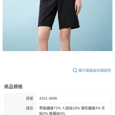
顯示電腦版詳細說明
商品規格
貨號
4101-3008
成份
聚酯纖維72% 人造絲18% 彈性纖維4% 天
絲3% 桑蠶絲3%