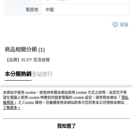
製造地
中國
客服
商品相關分類 (1)
【品牌】KLDY 克洛迪雅
本分類熱銷
全站排行
本網站中使用 cookie，欲查詢有關本網站使用 cookie 方式之詳情，及若您不希
熱門標籤
望在電腦上使用 cookie 時應如何變更電腦的 cookie 設定，請參閱本網站「
隱私
權條款
」之 Cookie 聲明。您繼續使用本網站即表示您同意本公司得按本網站使
用條款之 Cookie 聲明使用 cookie。
了解更多 >
我知道了