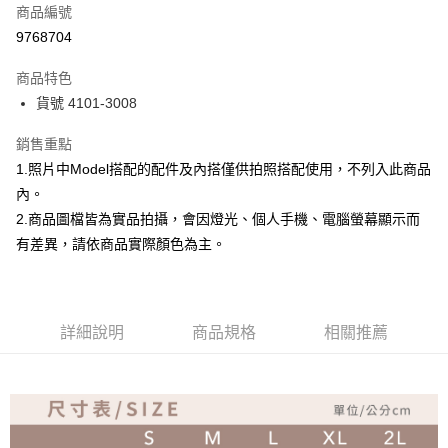
商品編號
超商取貨付款
9768704
Apple Pay
商品特色
ATM付款
貨號 4101-3008
銷售重點
運送方式
1.照片中Model搭配的配件及內搭僅供拍照搭配使用，不列入此商品
全家取貨付款
內。
免運費
2.商品圖檔皆為實品拍攝，會因燈光、個人手機、電腦螢幕顯示而
付款後全家取貨
有差異，請依商品實際顏色為主。
免運費
7-11取貨付款
詳細說明
商品規格
相關推薦
免運費
付款後7-11取貨
免運費
宅配