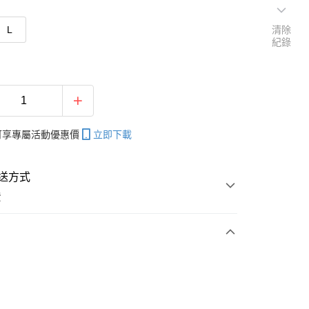
L
清除
紀錄
帳可享專屬活動優惠價
立即下載
送方式
費
次付款
付款