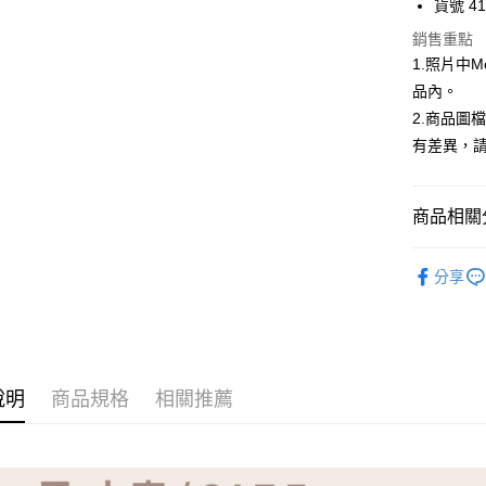
貨號 41
ATM付款
銷售重點
1.照片中
品內。
運送方式
2.商品圖
有差異，
全家取貨
免運費
商品相關分
付款後全
免運費
【品牌】K
分享
7-11取貨
免運費
付款後7-1
免運費
說明
商品規格
相關推薦
宅配
免運費