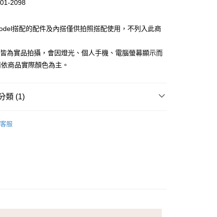
01-2098
Model搭配的配件及內搭僅供拍照搭配使用，不列入此商
檔皆為實品拍攝，會因燈光、個人手機、電腦螢幕顯示而
請依商品實際顏色為主。
付款
類 (1)
家取貨
LDY 克洛迪雅
客服
付款
1取貨