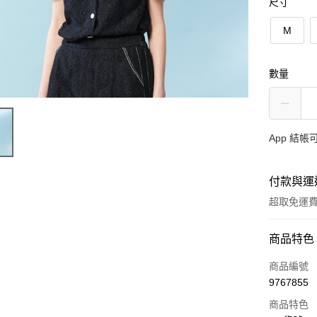
尺寸
M
數量
App 結
付款與運
超取免運
付款方式
商品特色
信用卡一
商品編號
9767855
超商取貨
商品特色
Apple Pay