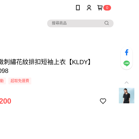
0
緻刺繡花紋排扣短袖上衣【KLDY】
098
活動
超取免運費
200