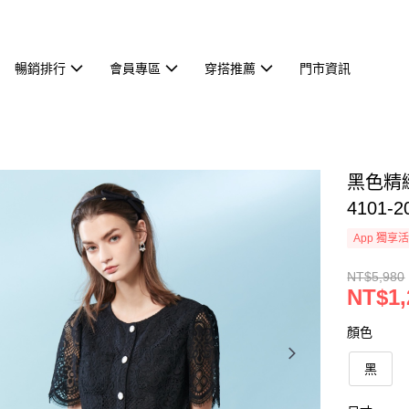
暢銷排行
會員專區
穿搭推薦
門市資訊
黑色精
4101-2
App 獨享
NT$5,980
NT$1,
顏色
黑