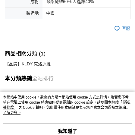
成份
聚酯纖維60% 人造絲40%
製造地
中國
客服
商品相關分類 (1)
【品牌】KLDY 克洛迪雅
本分類熱銷
全站排行
本網站中使用 cookie，欲查詢有關本網站使用 cookie 方式之詳情，及若您不希
熱門標籤
望在電腦上使用 cookie 時應如何變更電腦的 cookie 設定，請參閱本網站「
隱私
權條款
」之 Cookie 聲明。您繼續使用本網站即表示您同意本公司得按本網站使
用條款之 Cookie 聲明使用 cookie。
了解更多 >
我知道了