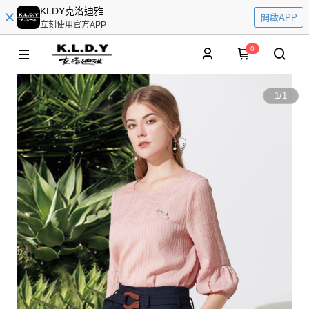
KLDY克洛迪雅
開啟APP
立刻使用官方APP
0
1
/
1