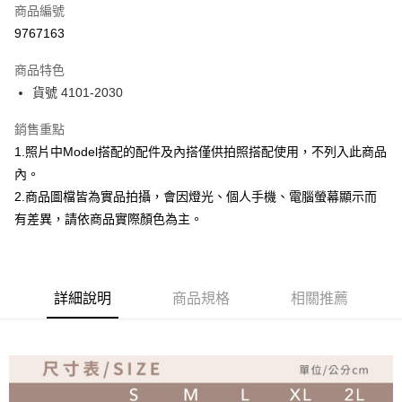
商品編號
超商取貨付款
9767163
Apple Pay
商品特色
ATM付款
貨號 4101-2030
銷售重點
運送方式
1.照片中Model搭配的配件及內搭僅供拍照搭配使用，不列入此商品
全家取貨付款
內。
免運費
2.商品圖檔皆為實品拍攝，會因燈光、個人手機、電腦螢幕顯示而
付款後全家取貨
有差異，請依商品實際顏色為主。
免運費
7-11取貨付款
詳細說明
商品規格
相關推薦
免運費
付款後7-11取貨
免運費
宅配