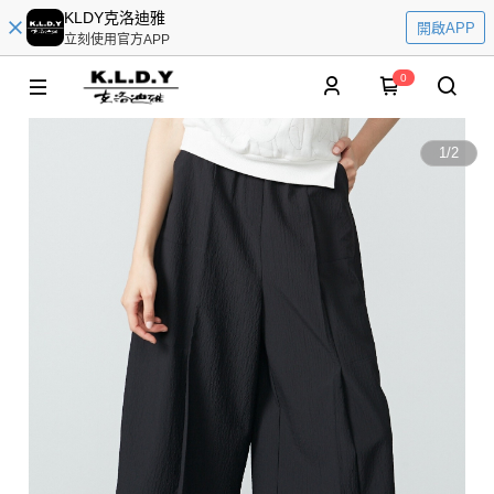
KLDY克洛迪雅
開啟APP
立刻使用官方APP
0
1
/
2