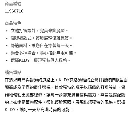
商品編號
超商取貨付款
11960716
ATM付款
商品特色
立體打褶設計，完美修飾腿型。
運送方式
闊腿褲款式，輕鬆展現優雅氣質。
全家取貨付款
舒適面料，讓您自在穿著每一天。
免運費
適合多種場合，隨心搭配無限可能。
選擇KLDY，展現獨特個人風格。
付款後全家取貨
免運費
銷售重點
在追求時尚與舒適的道路上，KLDY克洛迪雅的立體打褶修飾腿型闊
7-11取貨付款
腿褲成為了您的最佳選擇。這款獨特的褲子以精緻的打褶設計，優
免運費
雅地勾勒出腿部線條，讓每一步都充滿自信與魅力。無論是搭配簡
付款後7-11取貨
約上衣還是華麗配件，都能輕鬆駕馭，展現出您獨特的風格。選擇
免運費
KLDY，讓每一天都充滿時尚的可能。
宅配
免運費