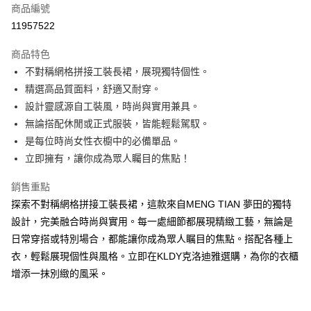
商品編號
超商取貨付款
11957522
ATM付款
商品特色
不對稱網格拼接工裝長裙，展現獨特個性。
運送方式
精選高品質面料，舒適又耐穿。
全家取貨付款
設計靈感源自工裝風，時尚與實用兼具。
免運費
無論搭配休閒或正式服裝，皆能輕鬆駕馭。
是每位時尚女性衣櫥中的必備單品。
付款後全家取貨
立即擁有，讓你成為眾人矚目的焦點！
免運費
銷售重點
7-11取貨付款
探索不對稱網格拼接工裝長裙，這款來自MENG TIAN 夢田的獨特
免運費
設計，完美融合時尚與實用。每一處細節都展現精緻工藝，無論是
付款後7-11取貨
日常穿搭或特別場合，都能讓你成為眾人瞩目的焦點。搭配各種上
免運費
衣，輕鬆展現個性與風格。立即在KLDY克洛迪雅選購，為你的衣櫃
增添一抹別緻的風采。
宅配
免運費