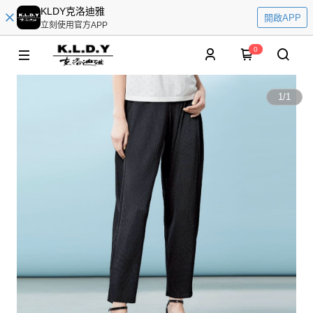
KLDY克洛迪雅
開啟APP
立刻使用官方APP
0
1
/
1