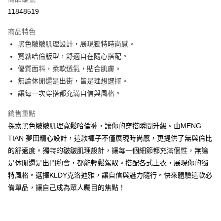
超商取貨付款
11848519
ATM付款
商品特色
黑色皺皺肌理設計，展現獨特時尚感。
運送方式
寬鬆哈倫版型，舒適自在隨心搭配。
全家取貨付款
優質面料，柔軟透氣，貼合肌膚。
免運費
無論休閒還是出街，皆是理想選擇。
讓每一次穿搭都充滿自信與風格。
付款後全家取貨
免運費
銷售重點
探索黑色皺皺肌理寬鬆哈倫褲，讓你的穿搭瞬間升級。由MENG
7-11取貨付款
TIAN 夢田精心設計，這款褲子不僅展現時尚感，更提供了無與倫比
免運費
的舒適度。獨特的皺皺肌理設計，讓每一個細節都充滿個性，無論
付款後7-11取貨
是休閒還是出門約會，都能輕鬆駕馭。搭配各式上衣，展現你的獨
免運費
特風格。選擇KLDY克洛迪雅，讓自信與魅力隨行。快來體驗這款必
備單品，讓自己成為眾人矚目的焦點！
宅配
免運費