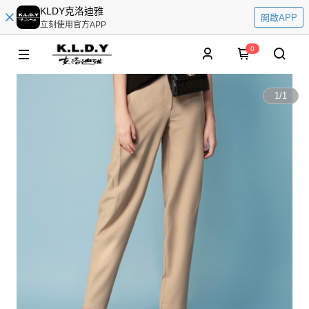
KLDY克洛迪雅
開啟APP
立刻使用官方APP
0
1
/
1