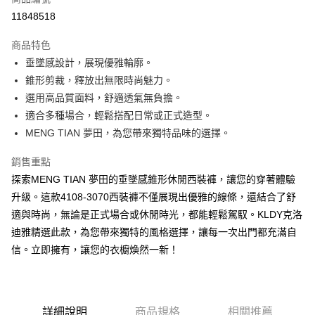
超商取貨付款
11848518
ATM付款
商品特色
垂墜感設計，展現優雅輪廓。
運送方式
錐形剪裁，釋放出無限時尚魅力。
全家取貨付款
選用高品質面料，舒適透氣無負擔。
免運費
適合多種場合，輕鬆搭配日常或正式造型。
MENG TIAN 夢田，為您帶來獨特品味的選擇。
付款後全家取貨
免運費
銷售重點
探索MENG TIAN 夢田的垂墜感錐形休閒西裝褲，讓您的穿著體驗
7-11取貨付款
升級。這款4108-3070西裝褲不僅展現出優雅的線條，還結合了舒
免運費
適與時尚，無論是正式場合或休閒時光，都能輕鬆駕馭。KLDY克洛
付款後7-11取貨
迪雅精選此款，為您帶來獨特的風格選擇，讓每一次出門都充滿自
免運費
信。立即擁有，讓您的衣櫥煥然一新！
宅配
免運費
詳細說明
商品規格
相關推薦