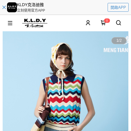
KLDY克洛迪雅
開啟APP
立刻使用官方APP
0
1
/
2