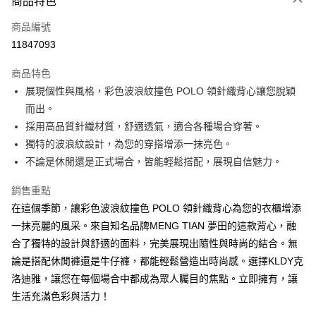
商品特色
信用卡一次付款
商品編號
超商取貨付款
11847093
ATM付款
商品特色
展現個性與風格，彩色波浪紋撞色 POLO 領針織背心讓您脫穎
運送方式
而出。
全家取貨付款
採用高品質針織材質，舒適透氣，適合各種場合穿著。
免運費
獨特的波浪紋設計，為您的穿搭增添一抹亮色。
不論是休閒還是正式場合，皆能輕鬆搭配，展現自信魅力。
付款後全家取貨
免運費
銷售重點
在這個季節，讓彩色波浪紋撞色 POLO 領針織背心為您的衣櫃增添
7-11取貨付款
一抹亮麗的風采。來自知名品牌MENG TIAN 夢田的這款背心，融
免運費
合了獨特的設計與舒適的面料，完美展現出隨性與時尚的結合。無
付款後7-11取貨
論是搭配休閒褲還是牛仔褲，都能輕鬆營造出時尚感。選擇KLDY克
免運費
洛迪雅，讓您在每個場合中都成為眾人矚目的焦點。立即擁有，讓
生活充滿色彩與活力！
宅配