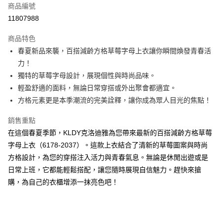
商品編號
超商取貨付款
11807988
ATM付款
商品特色
春夏新品來襲，百搭減齡方格草莓字母上衣讓你瞬間煥發青春活
運送方式
力！
全家取貨付款
獨特的草莓字母設計，展現個性與時尚品味。
免運費
輕盈舒適的面料，無論日常穿搭或外出聚會都適宜。
方格元素更是本季潮流的完美詮釋，讓你成為眾人目光的焦點！
付款後全家取貨
免運費
銷售重點
在這個春夏季節，KLDY克洛迪雅為您帶來最新的百搭減齡方格草莓
7-11取貨付款
字母上衣（6178-2037）。這款上衣結合了清新的草莓圖案與時尚
免運費
方格設計，為您的穿搭注入活力與青春氣息。無論是休閒出遊或是
付款後7-11取貨
日常上班，它都能輕鬆搭配，讓您隨時展現自信魅力。趕快來搶
免運費
購，為自己的衣櫃增添一抹亮色吧！
宅配
免運費