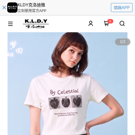
KLDY克洛迪雅
開啟APP
立刻使用官方APP
0
1
/
2