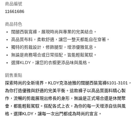
商品編號
超商取貨付款
11661686
ATM付款
商品特色
闊腿西裝寬褲，展現時尚與專業的完美結合。
運送方式
高品質布料，柔軟舒適，讓您一整天都能自在穿著。
全家取貨付款
獨特的剪裁設計，修飾腿型，增添優雅氣息。
免運費
無論是商務場合或日常搭配，皆能輕鬆駕馭。
選擇KLDY，讓您的衣櫥更添品味與風格。
付款後全家取貨
免運費
銷售重點
探索時尚的全新境界，KLDY克洛迪雅的闊腿西裝寬褲6101-3101，
7-11取貨付款
為你打造優雅與舒適的完美平衡。這款褲子以高品質面料精心製
免運費
作，流暢的剪裁展現出修長的身形，無論是正式場合還是休閒聚
付款後7-11取貨
會，都能輕鬆駕馭。搭配各式上衣，為你的每一天增添自信與風
免運費
格。選擇KLDY，讓每一次出門都成為時尚的宣言。
宅配
免運費