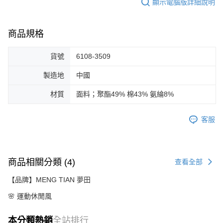
顯示電腦版詳細說明
商品規格
貨號
6108-3509
製造地
中國
材質
面料；聚酯49% 棉43% 氨綸8%
客服
商品相關分類 (4)
查看全部
【品牌】MENG TIAN 夢田
🌸 運動休閒風
本分類熱銷
全站排行