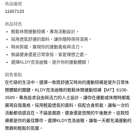
商品編號
超商取貨付款
11657133
ATM付款
商品特色
輕鬆休閒運動短褲，專為活動設計。
運送方式
採用透氣舒適的面料，讓你隨時保持清爽。
全家取貨付款
時尚剪裁，展現你的運動風格與活力。
免運費
無論健身還是日常穿搭，皆是理想之選。
選擇KLDY克洛迪雅，提升你的運動體驗！
付款後全家取貨
免運費
銷售重點
在忙碌的生活中，選擇一款既舒適又時尚的運動短褲是提升日常休
7-11取貨付款
閒體驗的關鍵。KLDY克洛迪雅的輕鬆休閒運動短褲【MT】6108-
免運費
3509，專為追求自由與活力的人士設計，讓你在運動或休閒時都能
付款後7-11取貨
展現自我風格。採用輕盈透氣的面料，搭配合身剪裁，讓每一次的
免運費
活動都倍感自在。不論是晨跑、健身還是悠閒的午後散步，這款短
褲都是你的最佳夥伴。選擇KLDY克洛迪雅，讓每一天都充滿運動的
宅配
樂趣和輕鬆的氛圍。
免運費