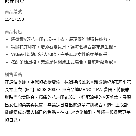
商品特色
信用卡一次付款
商品編號
超商取貨付款
11417198
ATM付款
商品特色
耀燙鑽V領花卉印花長袖上衣，展現優雅與獨特魅力。
運送方式
精緻花卉印花，增添春夏氣息，讓每個場合都充滿生機。
全家取貨付款
V領設計勾勒出迷人頸線，完美展現女性的柔美風采。
免運費
搭配多樣風格，無論是休閒或正式場合，皆能輕鬆駕馭。
付款後全家取貨
銷售重點
免運費
在這個季節，為您的衣櫥增添一抹獨特的風采。耀燙鑽V領花卉印花
長袖上衣【MT】5208-2038，來自品牌MENG TIAN 夢田，將優雅
7-11取貨付款
與時尚完美融合。精緻的花卉印花設計，搭配流暢的V領剪裁，展現
免運費
出女性的柔美與氣質。無論是日常出遊還是特別場合，這件上衣都
付款後7-11取貨
能讓您成為眾人矚目的焦點。在KLDY克洛迪雅，與您一起探索更美
免運費
的自己。
宅配