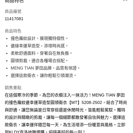
商品特色
信用卡一次付款
商品編號
超商取貨付款
11417081
ATM付款
商品特色
撞色羅紋設計，展現獨特個性。
運送方式
邊緣幸運草造型，添增時尚感。
全家取貨付款
柔軟舒適面料，穿著自在無負擔。
免運費
圓領剪裁，適合各種場合搭配。
MENG TIAN 夢田品牌，品質有保證。
付款後全家取貨
選擇這款衛衣，讓你輕鬆引領潮流。
免運費
銷售重點
7-11取貨付款
在這個寒冷的季節，為您的衣櫥注入一抹活力！MENG TIAN 夢田
免運費
的撞色羅紋邊幸運草造型圓領衛衣【MT】5208-2502，結合了時尚
付款後7-11取貨
與舒適，讓您無論是日常穿搭還是休閒時光，皆能輕鬆駕馭。獨特
免運費
的設計與精緻的剪裁，讓每一個細節都散發著自信與魅力。選擇這
款衛衣，讓幸運伴隨您每一天，為生活增添一份暖意與風格。立即
宅配
到KLDY克洛迪雅選購，迎接美好的每一刻！