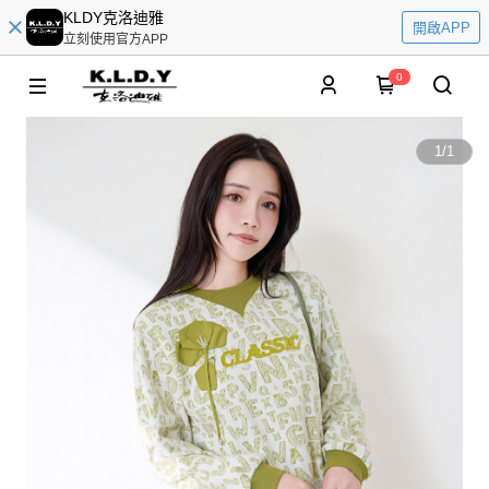
KLDY克洛迪雅
開啟APP
立刻使用官方APP
0
1
/
1