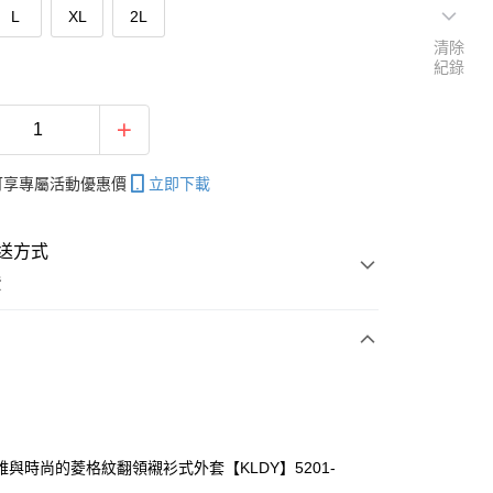
L
XL
2L
清除
紀錄
帳可享專屬活動優惠價
立即下載
送方式
費
次付款
付款
雅與時尚的菱格紋翻領襯衫式外套【KLDY】5201-