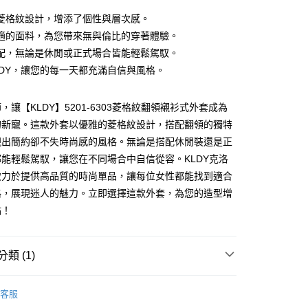
菱格紋設計，增添了個性與層次感。
適的面料，為您帶來無與倫比的穿著體驗。
付款
配，無論是休閒或正式場合皆能輕鬆駕馭。
LDY，讓您的每一天都充滿自信與風格。
家取貨
，讓【KLDY】5201-6303菱格紋翻領襯衫式外套成為
的新寵。這款外套以優雅的菱格紋設計，搭配翻領的獨特
付款
現出簡約卻不失時尚感的風格。無論是搭配休閒裝還是正
能輕鬆駕馭，讓您在不同場合中自信從容。KLDY克洛
致力於提供高品質的時尚單品，讓每位女性都能找到適合
1取貨
格，展現迷人的魅力。立即選擇這款外套，為您的造型增
點！
類 (1)
LDY 克洛迪雅
客服