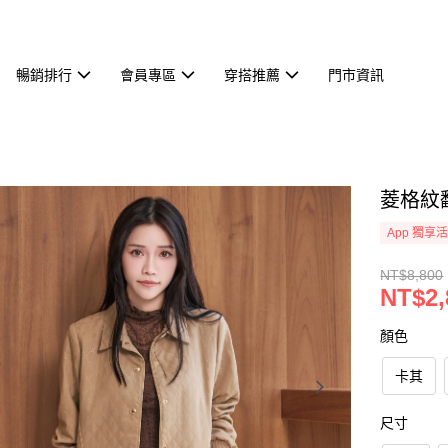
暢銷排行
會員專區
穿搭推薦
門市資訊
菱格紋翻
App 獨享
NT$8,800
NT$2,
顏色
卡其
尺寸