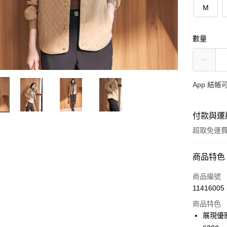
M
數量
App 結
付款與運
超取免運
付款方式
商品特色
信用卡一
商品編號
11416005
超商取貨
商品特色
ATM付款
展現優