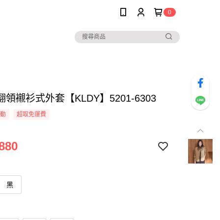
0
領襯衫式外套【KLDY】5201-6303
活動
超取免運費
880
黑