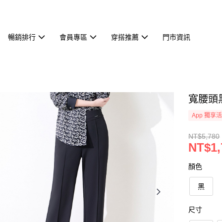
暢銷排行
會員專區
穿搭推薦
門市資訊
寬腰頭黑
App 獨享
NT$5,780
NT$1,
顏色
黑
尺寸