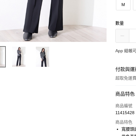
M
數量
App 結
付款與運
超取免運
付款方式
商品特色
信用卡一
商品編號
11415428
超商取貨
商品特色
ATM付款
寬腰頭