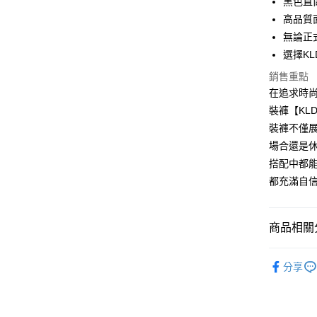
黑色直
高品質
運送方式
無論正
全家取貨
選擇K
免運費
銷售重點
在追求時尚
付款後全
裝褲【KL
免運費
裝褲不僅
7-11取貨
場合還是
免運費
搭配中都能
都充滿自
付款後7-1
免運費
商品相關分
宅配
免運費
【品牌】K
分享
人氣商品