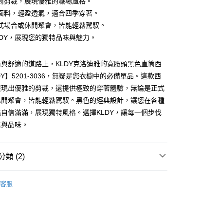
筒剪裁，展現優雅的職場風格。
面料，輕盈透氣，適合四季穿著。
式場合或休閒聚會，皆能輕鬆駕馭。
付款
LDY，展現您的獨特品味與魅力。
與舒適的道路上，KLDY克洛迪雅的寬腰頭黑色直筒西
家取貨
DY】5201-3036，無疑是您衣櫥中的必備單品。這款西
展現出優雅的剪裁，還提供極致的穿著體驗，無論是正式
付款
休閒聚會，皆能輕鬆駕馭。黑色的經典設計，讓您在各種
自信滿滿，展現獨特風格。選擇KLDY，讓每一個步伐
信與品味。
1取貨
類 (2)
LDY 克洛迪雅
客服
推薦