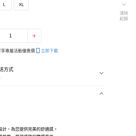
L
XL
清除
紀錄
帳可享專屬活動優惠價
立即下載
送方式
費
次付款
付款
設計，為您提供完美的舒適感。