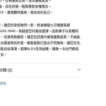
計，拉長腿部比例，增添優雅氣質。
裁，自在舒適，輕鬆應對各種場合。
LDY，展現獨特風格，做自信的自己。
付款
節，讓您的穿搭煥然一新，修身顯瘦九分闊腿寬褲
】5201-3040，無疑是您的最佳選擇。這款褲子以其獨特
家取貨
計，完美修飾腿型，讓您在舒適中展現優雅氣質。不論是
上衣還是時尚外套，都能輕鬆打造出不同風格，讓您在任
付款
能自信滿滿。選擇KLDY克洛迪雅，讓每一次出門都成
宣言。
1取貨
類 (2)
LDY 克洛迪雅
客服
推薦