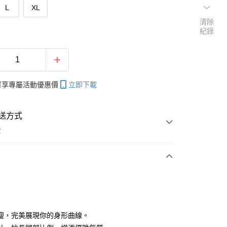
L
XL
清除
紀錄
帳可享專屬活動優惠價
立即下載
送方式
費
次付款
付款
瘦，完美展現你的身形曲線。