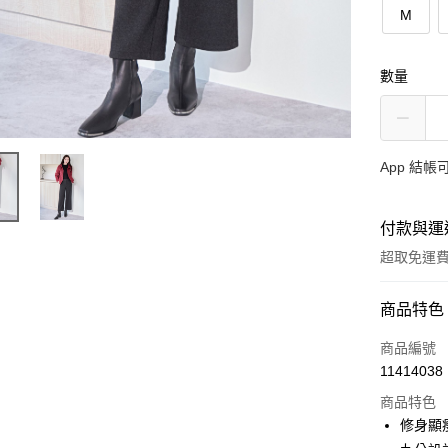
M
數量
App 結
付款與運
超取免運
付款方式
商品特色
信用卡一
商品編號
11414038
超商取貨
商品特色
ATM付款
修身顯