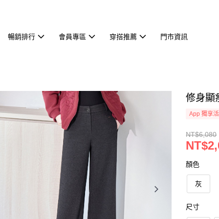
暢銷排行
會員專區
穿搭推薦
門市資訊
修身顯瘦
App 獨享
NT$6,080
NT$2,
顏色
灰
尺寸