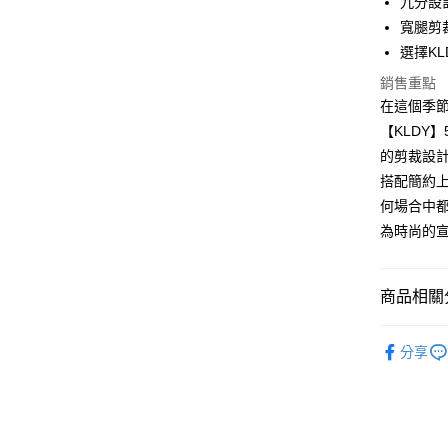
九分設
寬腿剪
運送方式
選擇K
全家取貨
銷售重點
免運費
在這個季
【KLDY
付款後全
的剪裁設
免運費
搭配簡約
7-11取貨
何場合中都
免運費
為時尚的
付款後7-1
免運費
商品相關分
宅配
【品牌】K
分享
免運費
人氣商品