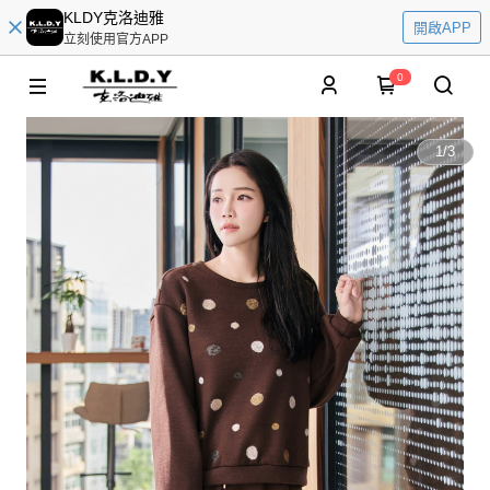
KLDY克洛迪雅
開啟APP
立刻使用官方APP
0
1
/
3