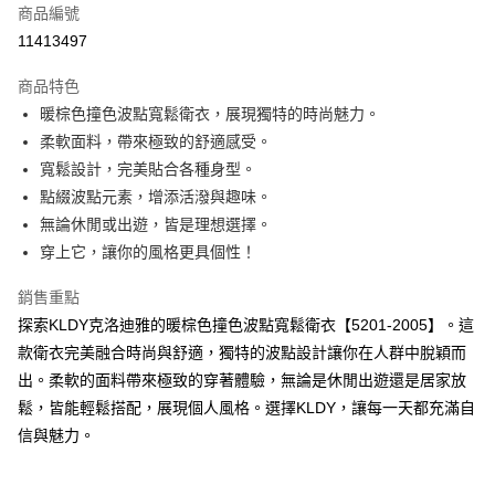
商品編號
超商取貨付款
11413497
ATM付款
商品特色
暖棕色撞色波點寬鬆衛衣，展現獨特的時尚魅力。
運送方式
柔軟面料，帶來極致的舒適感受。
全家取貨付款
寬鬆設計，完美貼合各種身型。
免運費
點綴波點元素，增添活潑與趣味。
無論休閒或出遊，皆是理想選擇。
付款後全家取貨
穿上它，讓你的風格更具個性！
免運費
銷售重點
7-11取貨付款
探索KLDY克洛迪雅的暖棕色撞色波點寬鬆衛衣【5201-2005】。這
免運費
款衛衣完美融合時尚與舒適，獨特的波點設計讓你在人群中脫穎而
付款後7-11取貨
出。柔軟的面料帶來極致的穿著體驗，無論是休閒出遊還是居家放
免運費
鬆，皆能輕鬆搭配，展現個人風格。選擇KLDY，讓每一天都充滿自
信與魅力。
宅配
免運費