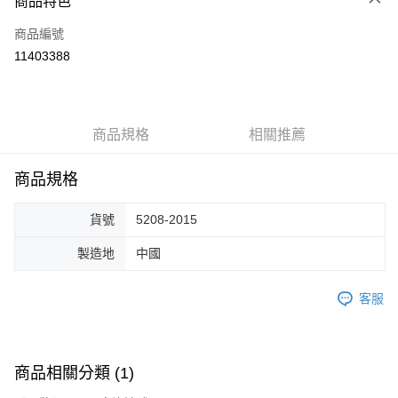
商品特色
信用卡一次付款
商品編號
超商取貨付款
11403388
ATM付款
運送方式
商品規格
相關推薦
全家取貨付款
免運費
商品規格
付款後全家取貨
貨號
5208-2015
免運費
製造地
中國
7-11取貨付款
免運費
客服
付款後7-11取貨
免運費
商品相關分類 (1)
宅配