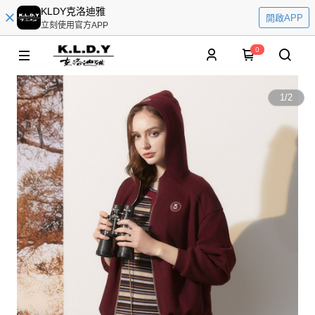
KLDY克洛迪雅
開啟APP
立刻使用官方APP
0
1
/
2