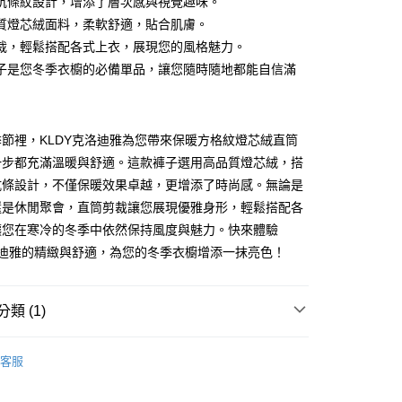
坑條紋設計，增添了層次感與視覺趣味。
質燈芯絨面料，柔軟舒適，貼合肌膚。
裁，輕鬆搭配各式上衣，展現您的風格魅力。
付款
子是您冬季衣櫥的必備單品，讓您隨時隨地都能自信滿
家取貨
節裡，KLDY克洛迪雅為您帶來保暖方格紋燈芯絨直筒
一步都充滿溫暖與舒適。這款褲子選用高品質燈芯絨，搭
付款
坑條設計，不僅保暖效果卓越，更增添了時尚感。無論是
還是休閒聚會，直筒剪裁讓您展現優雅身形，輕鬆搭配各
讓您在寒冷的冬季中依然保持風度與魅力。快來體驗
1取貨
洛迪雅的精緻與舒適，為您的冬季衣櫥增添一抹亮色！
類 (1)
LDY 克洛迪雅
客服