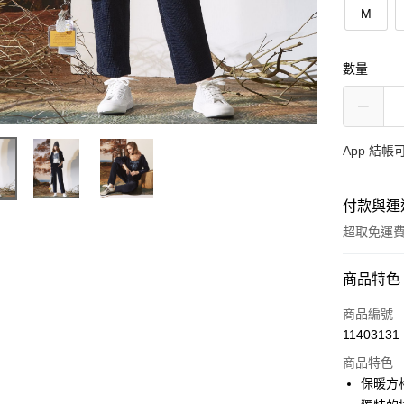
M
數量
App 結
付款與運
超取免運
付款方式
商品特色
信用卡一
商品編號
11403131
超商取貨
商品特色
ATM付款
保暖方