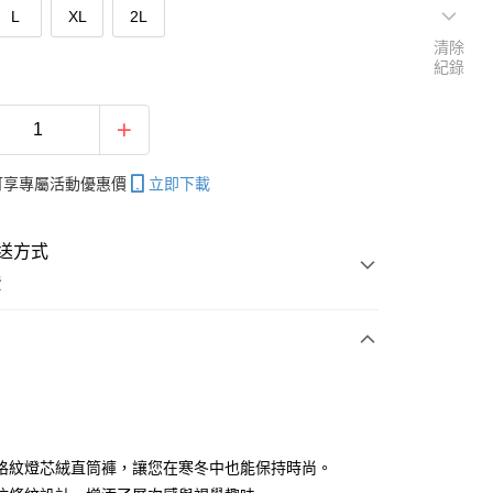
L
XL
2L
清除
紀錄
帳可享專屬活動優惠價
立即下載
送方式
費
次付款
付款
格紋燈芯絨直筒褲，讓您在寒冬中也能保持時尚。