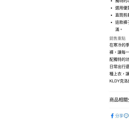
獨特的
選用優
運送方式
直筒剪
全家取貨
這款褲
免運費
滿。
銷售重點
付款後全
在寒冷的季
免運費
褲，讓每
7-11取貨
配獨特的
免運費
日常出行
種上衣，
付款後7-1
KLDY克
免運費
宅配
商品相關分
免運費
【品牌】K
分享