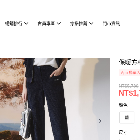
暢銷排行
會員專區
穿搭推薦
門市資訊
保暖方格
App 獨享
NT$5,780
NT$1,
顏色
藍
尺寸