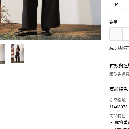
M
數量
App 結
付款與運
超取免運
付款方式
商品特色
信用卡一
商品編號
11403073
超商取貨
商品特色
ATM付款
顯瘦垂