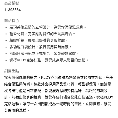
商品編號
超商取貨付款
11398584
ATM付款
商品特色
展現英倫風情的立領設計，為您增添優雅氣息。
運送方式
輕盈材質，完美應對變幻的天氣與場合。
全家取貨付款
精緻剪裁，展現出優雅的身形輪廓。
免運費
多功能口袋設計，兼具實用與時尚感。
無論日常搭配或正式場合，皆能輕鬆駕馭。
付款後全家取貨
選擇KLDY克洛迪雅，讓您成為眾人矚目的焦點。
免運費
銷售重點
7-11取貨付款
探索英倫風情的魅力，KLDY克洛迪雅為您帶來立領風衣外套，完美
免運費
結合優雅與時尚。這款外套採用高品質材質，輕盈卻保暖，無論是
付款後7-11取貨
秋冬出行還是日常搭配，都能展現您的獨特品味。精緻的剪裁設
免運費
計，勾勒出修身的輪廓，讓您在任何場合都能自信滿滿。選擇KLDY
克洛迪雅，讓每一次出門都成為一場時尚的冒險。立即擁有，感受
宅配
英倫風的洗禮。
免運費