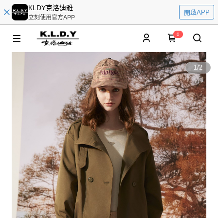
KLDY克洛迪雅
開啟APP
立刻使用官方APP
0
1
/
2