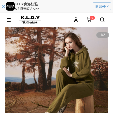
KLDY克洛迪雅
開啟APP
立刻使用官方APP
0
1
/
2