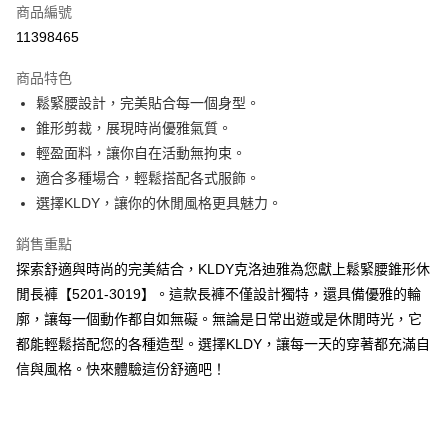
商品編號
超商取貨付款
11398465
ATM付款
商品特色
鬆緊腰設計，完美貼合每一個身型。
運送方式
錐形剪裁，展現時尚優雅氣質。
全家取貨付款
輕盈面料，讓你自在活動無拘束。
免運費
適合多種場合，輕鬆搭配各式服飾。
選擇KLDY，讓你的休閒風格更具魅力。
付款後全家取貨
免運費
銷售重點
探索舒適與時尚的完美結合，KLDY克洛迪雅為您獻上鬆緊腰錐形休
7-11取貨付款
閒長褲【5201-3019】。這款長褲不僅設計獨特，還具備優雅的輪
免運費
廓，讓每一個動作都自如無礙。無論是日常出遊或是休閒時光，它
付款後7-11取貨
都能輕鬆搭配您的各種造型。選擇KLDY，讓每一天的穿著都充滿自
免運費
信與風格。快來體驗這份舒適吧！
宅配
免運費