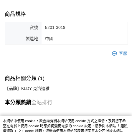
商品規格
貨號
5201-3019
製造地
中國
客服
商品相關分類 (1)
【品牌】KLDY 克洛迪雅
本分類熱銷
全站排行
本網站中使用 cookie，欲查詢有關本網站使用 cookie 方式之詳情，及若您不希
熱門標籤
望在電腦上使用 cookie 時應如何變更電腦的 cookie 設定，請參閱本網站「
隱私
權條款
」之 Cookie 聲明。您繼續使用本網站即表示您同意本公司得按本網站使