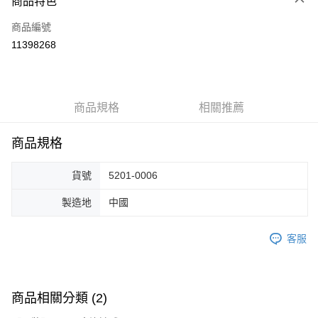
商品特色
信用卡一次付款
商品編號
超商取貨付款
11398268
ATM付款
運送方式
商品規格
相關推薦
全家取貨付款
免運費
商品規格
付款後全家取貨
貨號
5201-0006
免運費
製造地
中國
7-11取貨付款
免運費
客服
付款後7-11取貨
免運費
商品相關分類 (2)
宅配