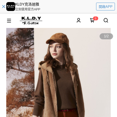
KLDY克洛迪雅
開啟APP
立刻使用官方APP
0
1
/
2