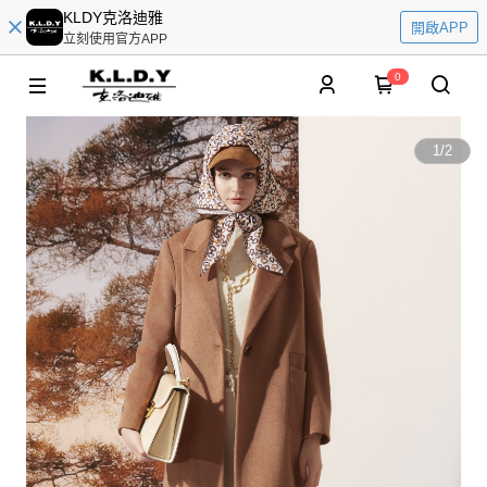
KLDY克洛迪雅
開啟APP
立刻使用官方APP
0
1
/
2