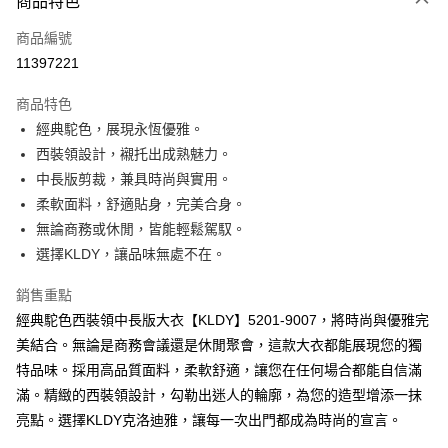
商品特色
信用卡一次付款
商品編號
超商取貨付款
11397221
ATM付款
商品特色
經典駝色，展現永恆優雅。
運送方式
西裝領設計，襯托出成熟魅力。
全家取貨付款
中長版剪裁，兼具時尚與實用。
免運費
柔軟面料，舒適貼身，完美合身。
無論商務或休閒，皆能輕鬆駕馭。
付款後全家取貨
選擇KLDY，讓品味無處不在。
免運費
銷售重點
7-11取貨付款
經典駝色西裝領中長版大衣【KLDY】5201-9007，將時尚與優雅完
免運費
美結合。無論是商務會議還是休閒聚會，這款大衣都能展現您的獨
付款後7-11取貨
特品味。採用高品質面料，柔軟舒適，讓您在任何場合都能自信滿
免運費
滿。精緻的西裝領設計，勾勒出迷人的輪廓，為您的造型增添一抹
亮點。選擇KLDY克洛迪雅，讓每一次出門都成為時尚的宣言。
宅配