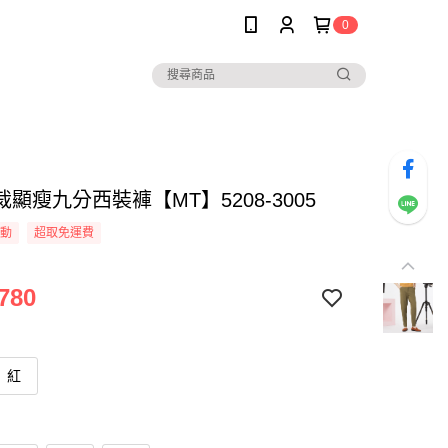
0
顯瘦九分西裝褲【MT】5208-3005
活動
超取免運費
780
紅