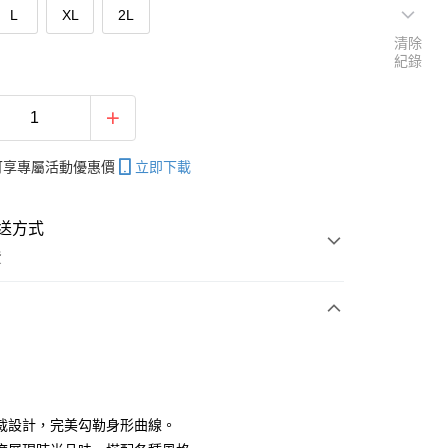
L
XL
2L
清除
紀錄
帳可享專屬活動優惠價
立即下載
送方式
費
次付款
付款
裁設計，完美勾勒身形曲線。