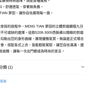
度展現時尚品味，搭配各種風格。
料，舒適透氣，穿著無負擔。
 TIAN 夢田，讓你自信展現每一面。
付款
穿搭的旅程中，MENG TIAN 夢田的立體剪裁顯瘦九分
不可或缺的選擇。這款5208-3005西裝褲以精緻的剪裁
家取貨
美勾勒出您的身形曲線，展現優雅氣質。無論是正式場合
聚會，搭配各式上衣，皆能輕鬆駕馭，讓您自信滿滿。選
付款
克洛迪雅，讓每一次出門都成為時尚的宣言。
1取貨
類 (1)
NG TIAN 夢田
客服