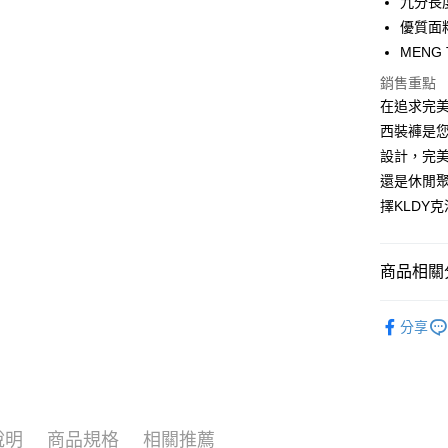
九分長
優質面
運送方式
MENG
全家取貨
銷售重點
免運費
在追求完美
西裝褲是您
付款後全
設計，完
免運費
還是休閒
7-11取貨
擇KLDY
免運費
付款後7-1
商品相關分
免運費
【品牌】ME
分享
宅配
免運費
說明
商品規格
相關推薦