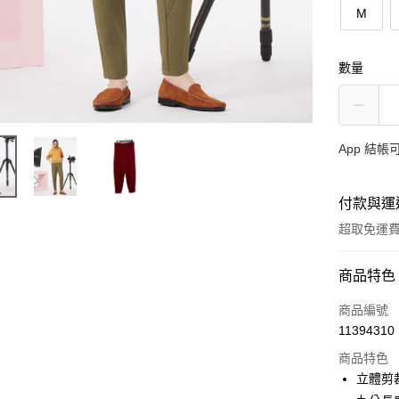
M
數量
App 結
付款與運
超取免運
付款方式
商品特色
信用卡一
商品編號
11394310
超商取貨
商品特色
ATM付款
立體剪