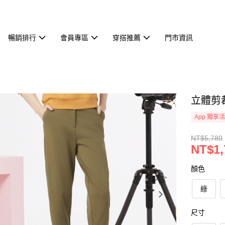
暢銷排行
會員專區
穿搭推薦
門市資訊
立體剪裁
App 獨享
NT$5,780
NT$1,
顏色
綠
尺寸