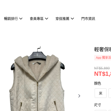
暢銷排行
會員專區
穿搭推薦
門市資訊
輕奢保暖
App 獨享
NT$5,880
NT$1,
顏色
米
尺寸