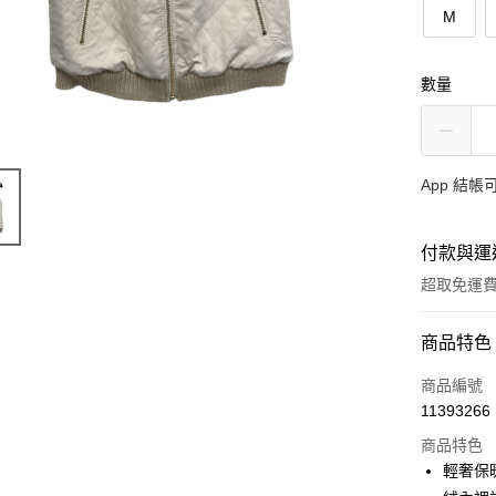
M
數量
App 結
付款與運
超取免運
付款方式
商品特色
信用卡一
商品編號
11393266
超商取貨
商品特色
ATM付款
輕奢保