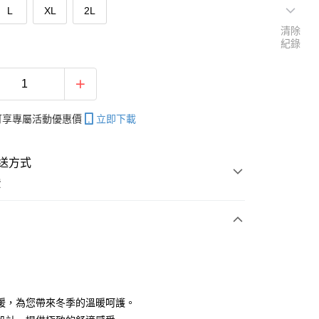
L
XL
2L
清除
紀錄
帳可享專屬活動優惠價
立即下載
送方式
費
次付款
付款
暖，為您帶來冬季的溫暖呵護。