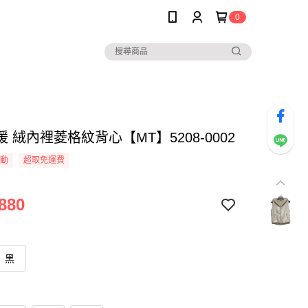
0
 絨內裡菱格紋背心【MT】5208-0002
活動
超取免運費
880
黑