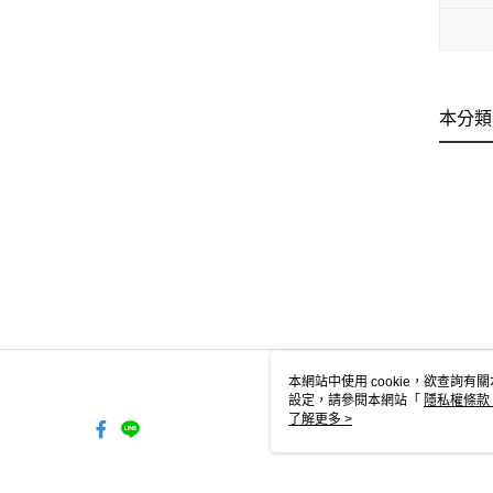
本分類
本網站中使用 cookie，欲查詢有關
設定，請參閱本網站「
隱私權條款
使用 cookie。
了解更多 >