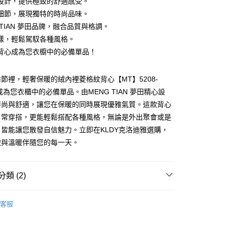
設計，提供極致的舒適感受。
細節，展現獨特的時尚品味。
 TIAN 夢田品牌，融合品質與格調。
付款
樣，輕鬆駕馭各種風格。
背心成為您衣櫥中的必備單品！
家取貨
節裡，輕奢保暖的絨內裡菱格紋背心【MT】5208-
將成為您衣櫃中的必備單品。由MENG TIAN 夢田精心設
付款
時尚與舒適，讓您在保暖的同時展現優雅氣質。這款背心
日常穿搭，更能輕鬆搭配各種風格，無論是外出聚會或是
皆能讓您散發自信魅力。立即在KLDY克洛迪雅選購，
1取貨
緻與溫暖伴隨您的每一天。
類 (2)
NG TIAN 夢田
客服
推薦