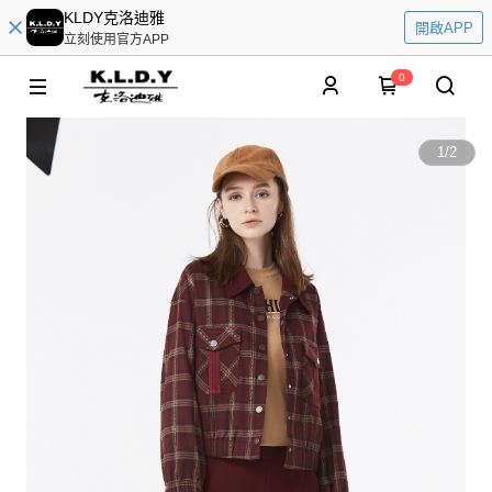
KLDY克洛迪雅
開啟APP
立刻使用官方APP
0
1
/
2