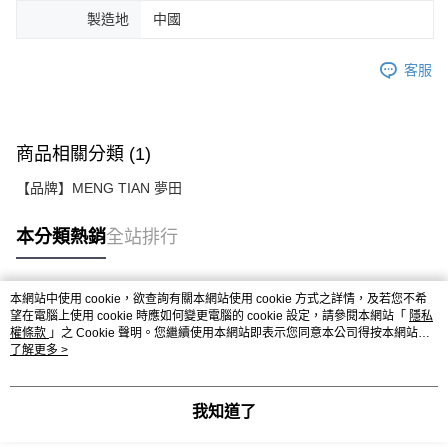
製造地
中國
客服
商品相關分類 (1)
【品牌】MENG TIAN 夢田
本分類熱銷
全站排行
本網站中使用 cookie，欲查詢有關本網站使用 cookie 方式之詳情，及若您不希
熱門標籤
望在電腦上使用 cookie 時應如何變更電腦的 cookie 設定，請參閱本網站「
隱私
權條款
」之 Cookie 聲明。您繼續使用本網站即表示您同意本公司得按本網站使
用條款之 Cookie 聲明使用 cookie。
了解更多 >
我知道了