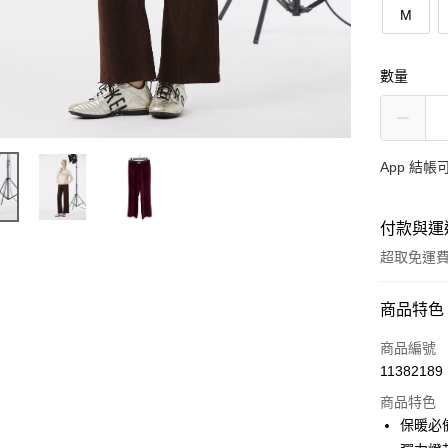
M
數量
App 結
付款與運
超取免運
付款方式
商品特色
信用卡一
商品編號
11382189
超商取貨
商品特色
ATM付款
保暖必