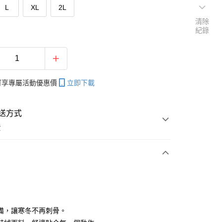
L
XL
2L
清除
紀錄
帳可享專屬活動優惠價
立即下載
送方式
費
次付款
付款
備，讓寒冬不再刺骨。