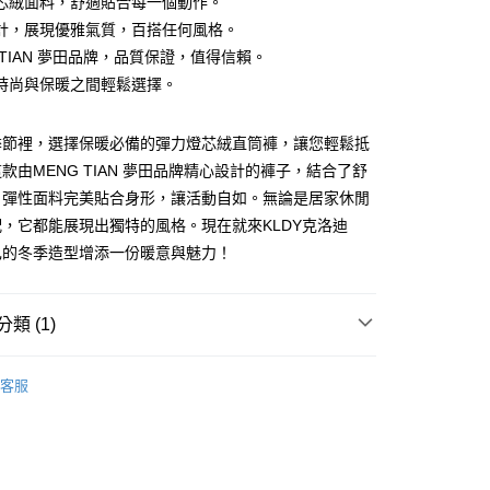
芯絨面料，舒適貼合每一個動作。
計，展現優雅氣質，百搭任何風格。
 TIAN 夢田品牌，品質保證，值得信賴。
付款
時尚與保暖之間輕鬆選擇。
季節裡，選擇保暖必備的彈力燈芯絨直筒褲，讓您輕鬆抵
家取貨
款由MENG TIAN 夢田品牌精心設計的褲子，結合了舒
，彈性面料完美貼合身形，讓活動自如。無論是居家休閒
付款
，它都能展現出獨特的風格。現在就來KLDY克洛迪
己的冬季造型增添一份暖意與魅力！
1取貨
類 (1)
NG TIAN 夢田
客服