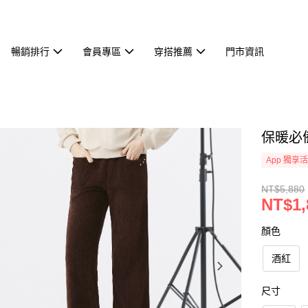
暢銷排行
會員專區
穿搭推薦
門市資訊
保暖必備
App 獨享
NT$5,880
NT$1,
顏色
酒紅
尺寸