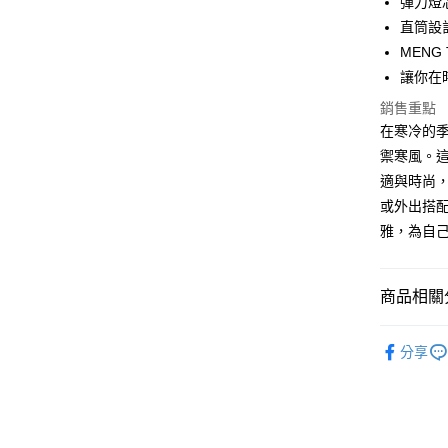
彈力燈
直筒設
運送方式
MENG
全家取貨
讓你在
免運費
銷售重點
在寒冷的
付款後全
禦寒風。這
免運費
適與時尚
7-11取貨
或外出搭配
免運費
雅，為自
付款後7-1
免運費
商品相關分
宅配
【品牌】ME
分享
免運費