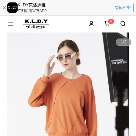
KLDY克洛迪雅
開啟APP
立刻使用官方APP
0
1
/
2