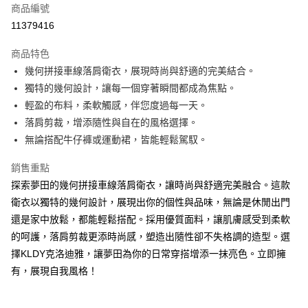
商品編號
超商取貨付款
11379416
ATM付款
商品特色
幾何拼接車線落肩衛衣，展現時尚與舒適的完美結合。
運送方式
獨特的幾何設計，讓每一個穿著瞬間都成為焦點。
全家取貨付款
輕盈的布料，柔軟觸感，伴您度過每一天。
免運費
落肩剪裁，增添隨性與自在的風格選擇。
無論搭配牛仔褲或運動裙，皆能輕鬆駕馭。
付款後全家取貨
免運費
銷售重點
探索夢田的幾何拼接車線落肩衛衣，讓時尚與舒適完美融合。這款
7-11取貨付款
衛衣以獨特的幾何設計，展現出你的個性與品味，無論是休閒出門
免運費
還是家中放鬆，都能輕鬆搭配。採用優質面料，讓肌膚感受到柔軟
付款後7-11取貨
的呵護，落肩剪裁更添時尚感，塑造出隨性卻不失格調的造型。選
免運費
擇KLDY克洛迪雅，讓夢田為你的日常穿搭增添一抹亮色。立即擁
有，展現自我風格！
宅配
免運費